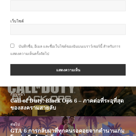
เว็บไซต์
บันทึกชื่อ, อีเมล และชื่อเว็บไซต์ของฉันบนเบราว์เซอร์นี้ สำหรับการ
แสดงความเห็นครั้งถัดไป
แนะแนว
ก่อนหน้า
เรื่อง
Call of Duty: Black Ops 6 – ภาคต่อที่ระอุที่สุด
เรื่อง
ของสงครามสายลับ
ก่อน
หน้า:
ต่อไป
GTA 6 การกลับมาที่ทุกคนรอคอยจากตำนานเกม
เรื่อง