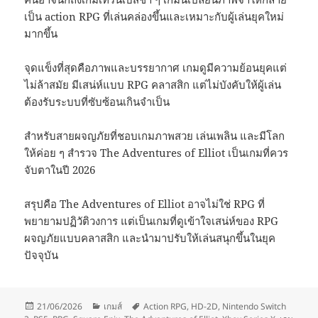
เป็น action RPG ที่เล่นคล่องขึ้นและเหมาะกับผู้เล่นยุคใหม่
มากขึ้น
จุดแข็งที่สุดคือภาพและบรรยากาศ เกมดูมีความย้อนยุคแต่
ไม่ล้าสมัย มีเสน่ห์แบบ RPG คลาสสิก แต่ไม่บังคับให้ผู้เล่น
ต้องรับระบบที่ซับซ้อนเกินจำเป็น
สำหรับสายผจญภัยที่ชอบเกมภาพสวย เล่นเพลิน และมีโลก
ให้ค่อย ๆ สำรวจ The Adventures of Elliot เป็นเกมที่ควร
จับตาในปี 2026
สรุปคือ The Adventures of Elliot อาจไม่ใช่ RPG ที่
พยายามปฏิวัติวงการ แต่เป็นเกมที่ดูเข้าใจเสน่ห์ของ RPG
ผจญภัยแบบคลาสสิก และนำมาปรับให้เล่นสนุกขึ้นในยุค
ปัจจุบัน
เขียน
หมวด
ป้าย
21/06/2026
เกมส์
Action RPG
,
HD-2D
,
Nintendo Switch