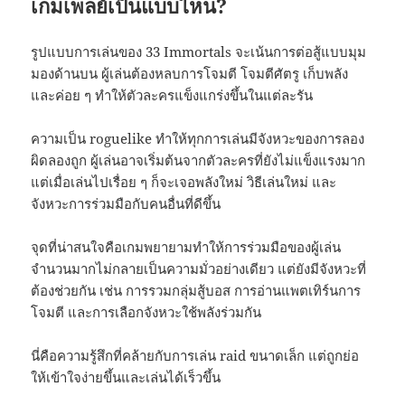
เกมเพลย์เป็นแบบไหน?
รูปแบบการเล่นของ 33 Immortals จะเน้นการต่อสู้แบบมุม
มองด้านบน ผู้เล่นต้องหลบการโจมตี โจมตีศัตรู เก็บพลัง
และค่อย ๆ ทำให้ตัวละครแข็งแกร่งขึ้นในแต่ละรัน
ความเป็น roguelike ทำให้ทุกการเล่นมีจังหวะของการลอง
ผิดลองถูก ผู้เล่นอาจเริ่มต้นจากตัวละครที่ยังไม่แข็งแรงมาก
แต่เมื่อเล่นไปเรื่อย ๆ ก็จะเจอพลังใหม่ วิธีเล่นใหม่ และ
จังหวะการร่วมมือกับคนอื่นที่ดีขึ้น
จุดที่น่าสนใจคือเกมพยายามทำให้การร่วมมือของผู้เล่น
จำนวนมากไม่กลายเป็นความมั่วอย่างเดียว แต่ยังมีจังหวะที่
ต้องช่วยกัน เช่น การรวมกลุ่มสู้บอส การอ่านแพตเทิร์นการ
โจมตี และการเลือกจังหวะใช้พลังร่วมกัน
นี่คือความรู้สึกที่คล้ายกับการเล่น raid ขนาดเล็ก แต่ถูกย่อ
ให้เข้าใจง่ายขึ้นและเล่นได้เร็วขึ้น