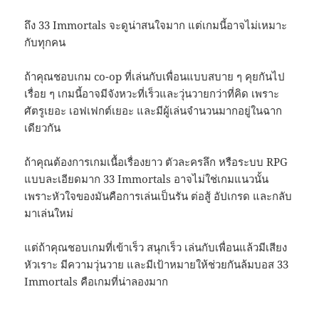
ถึง 33 Immortals จะดูน่าสนใจมาก แต่เกมนี้อาจไม่เหมาะ
กับทุกคน
ถ้าคุณชอบเกม co-op ที่เล่นกับเพื่อนแบบสบาย ๆ คุยกันไป
เรื่อย ๆ เกมนี้อาจมีจังหวะที่เร็วและวุ่นวายกว่าที่คิด เพราะ
ศัตรูเยอะ เอฟเฟกต์เยอะ และมีผู้เล่นจำนวนมากอยู่ในฉาก
เดียวกัน
ถ้าคุณต้องการเกมเนื้อเรื่องยาว ตัวละครลึก หรือระบบ RPG
แบบละเอียดมาก 33 Immortals อาจไม่ใช่เกมแนวนั้น
เพราะหัวใจของมันคือการเล่นเป็นรัน ต่อสู้ อัปเกรด และกลับ
มาเล่นใหม่
แต่ถ้าคุณชอบเกมที่เข้าเร็ว สนุกเร็ว เล่นกับเพื่อนแล้วมีเสียง
หัวเราะ มีความวุ่นวาย และมีเป้าหมายให้ช่วยกันล้มบอส 33
Immortals คือเกมที่น่าลองมาก