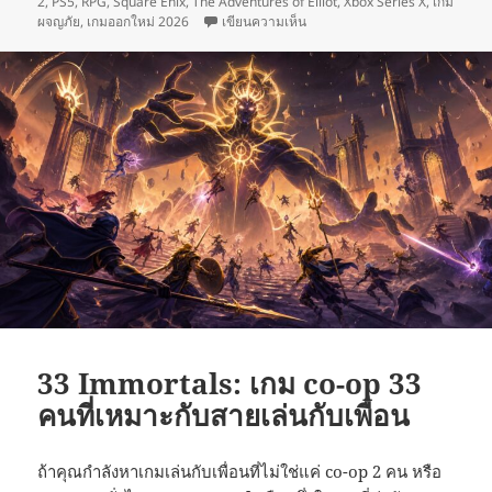
เมื่อ
หมู่
กำกับ
2
,
PS5
,
RPG
,
Square Enix
,
The Adventures of Elliot
,
Xbox Series X
,
เกม
บน The Adventures of Elliot:
ผจญภัย
,
เกมออกใหม่ 2026
เขียนความเห็น
33 Immortals: เกม co-op 33
คนที่เหมาะกับสายเล่นกับเพื่อน
ถ้าคุณกำลังหาเกมเล่นกับเพื่อนที่ไม่ใช่แค่ co-op 2 คน หรือ