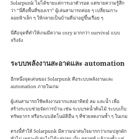
Solarpunk ไม่ได้ขายแค่การเอาตัวรอด แต่ขายความรู้สึก
ว่า “นี่คือพื้นที่ของเรา” ผู้เล่นสามารถค่อย ๆ เปลี่ยนเกาะ
ลอยฟ้าเล็ก ๆ ให้กลายเป็นบ้านที่น่าอยู่ขึ้นเรื่อย ๆ
นี่คือจุดที่ทำให้เกมมีความ cozy มากกว่า survival แบบ
จริงจัง
ระบบพลังงานสะอาดและ automation
อีกหนึ่งจุดเด่นของ Solarpunk คือระบบพลังงานและ
automation ภายในเกม
ผู้เล่นสามารถใช้พลังงานจากแสงอาทิตย์ ลม และน้ำ เพื่อ
สร้างระบบช่วยจัดการบ้าน เช่น ระบบรดน้ำต้นไม้ ระบบเก็บ
ทรัพยากร หรือระบบอัตโนมัติอื่น ๆ ที่ช่วยลดงานซ้ำ ๆ ในเกม
ตรงนี้ทำให้ Solarpunk มีความน่าสนใจมากกว่าเกมปลูกผัก
ทั่วไป เพราะผู้เล่นไม่ได้แค่ปลูก เก็บ คราฟต์ แล้ววนซ้ำ แต่