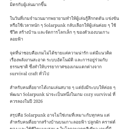
มิตรกับผู้เล่นมากขึ้น
ในวันที่เกมจำนวนมากพยายามทำให้ผู้เล่นรู้สึกกดดัน แข่งขัน
หรือใช้เวลาหนัก ๆ Solarpunk กลับเลือกให้ผู้เล่นค่อย ๆ ใช้
ชีวิต สร้างบ้าน และจัดการโลกเล็ก ๆ ของตัวเองบนเกาะ
ลอยฟ้า
จุดที่น่าชอบคือเกมไม่ได้ขายแค่ความน่ารัก แต่มีแนวคิด
เรื่องพลังงานสะอาด ระบบอัตโนมัติ และการอยู่ร่วมกับ
ธรรมชาติ ซึ่งทำให้บรรยากาศของเกมแตกต่างจาก
survival craft ทั่วไป
สำหรับคนที่อยากได้เกมเล่นสบาย ๆ แต่ยังมีระบบให้ค่อย ๆ
พัฒนา Solarpunk น่าจะเป็นหนึ่งในเกม cozy survival ที่
ควรลองในปี 2026
สรุปคือ Solarpunk อาจไม่ใช่เกมที่เหมาะกับทุกคน แต่
สำหรับคนที่อยากสร้างบ้านบนเกาะลอยฟ้า ปลูกผัก คราฟต์
ของ และใช้ชีวิตแบบสงบ ๆ ในโลกอนาคตสีเขียว เกมนี้มี