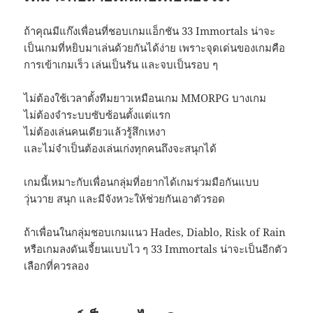
ถ้าคุณมีแก๊งเพื่อนที่ชอบเกมแอ็กชัน 33 Immortals น่าจะ
เป็นเกมที่หยิบมาเล่นด้วยกันได้ง่าย เพราะจุดเด่นของเกมคือ
การเข้าเกมเร็ว เล่นเป็นรัน และจบเป็นรอบ ๆ
ไม่ต้องใช้เวลาตั้งทีมยาวเหมือนเกม MMORPG บางเกม
ไม่ต้องจำระบบซับซ้อนตั้งแต่แรก
ไม่ต้องเล่นคนเดียวแล้วรู้สึกเหงา
และไม่จำเป็นต้องเล่นเก่งทุกคนถึงจะสนุกได้
เกมนี้เหมาะกับเพื่อนกลุ่มที่อยากได้เกมร่วมมือกันแบบ
วุ่นวาย สนุก และมีจังหวะให้ช่วยกันเอาตัวรอด
ถ้าเพื่อนในกลุ่มชอบเกมแนว Hades, Diablo, Risk of Rain
หรือเกมลงดันเจี้ยนแบบไว ๆ 33 Immortals น่าจะเป็นอีกตัว
เลือกที่ควรลอง