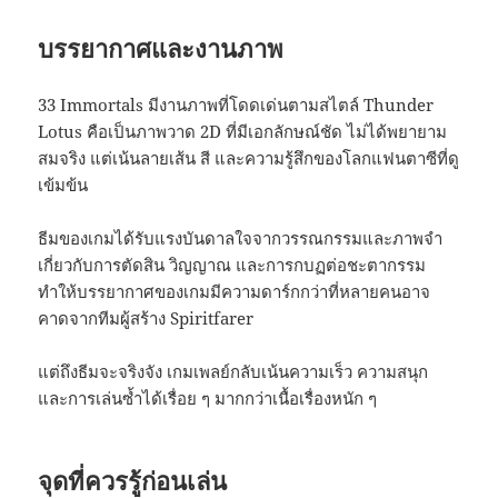
บรรยากาศและงานภาพ
33 Immortals มีงานภาพที่โดดเด่นตามสไตล์ Thunder
Lotus คือเป็นภาพวาด 2D ที่มีเอกลักษณ์ชัด ไม่ได้พยายาม
สมจริง แต่เน้นลายเส้น สี และความรู้สึกของโลกแฟนตาซีที่ดู
เข้มข้น
ธีมของเกมได้รับแรงบันดาลใจจากวรรณกรรมและภาพจำ
เกี่ยวกับการตัดสิน วิญญาณ และการกบฏต่อชะตากรรม
ทำให้บรรยากาศของเกมมีความดาร์กกว่าที่หลายคนอาจ
คาดจากทีมผู้สร้าง Spiritfarer
แต่ถึงธีมจะจริงจัง เกมเพลย์กลับเน้นความเร็ว ความสนุก
และการเล่นซ้ำได้เรื่อย ๆ มากกว่าเนื้อเรื่องหนัก ๆ
จุดที่ควรรู้ก่อนเล่น