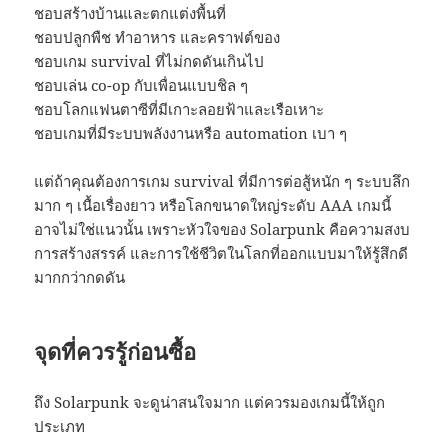
ชอบสร้างบ้านและตกแต่งพื้นที่
ชอบปลูกพืช ทำอาหาร และคราฟต์ของ
ชอบเกม survival ที่ไม่กดดันเกินไป
ชอบเล่น co-op กับเพื่อนแบบชิล ๆ
ชอบโลกแฟนตาซีที่มีเกาะลอยฟ้าและเรือเหาะ
ชอบเกมที่มีระบบพลังงานหรือ automation เบา ๆ
แต่ถ้าคุณต้องการเกม survival ที่มีการต่อสู้หนัก ๆ ระบบลึก
มาก ๆ เนื้อเรื่องยาว หรือโลกขนาดใหญ่ระดับ AAA เกมนี้
อาจไม่ใช่แนวนั้น เพราะหัวใจของ Solarpunk คือความสงบ
การสร้างสรรค์ และการใช้ชีวิตในโลกที่ออกแบบมาให้รู้สึกดี
มากกว่ากดดัน
จุดที่ควรรู้ก่อนซื้อ
ถึง Solarpunk จะดูน่าสนใจมาก แต่ควรมองเกมนี้ให้ถูก
ประเภท