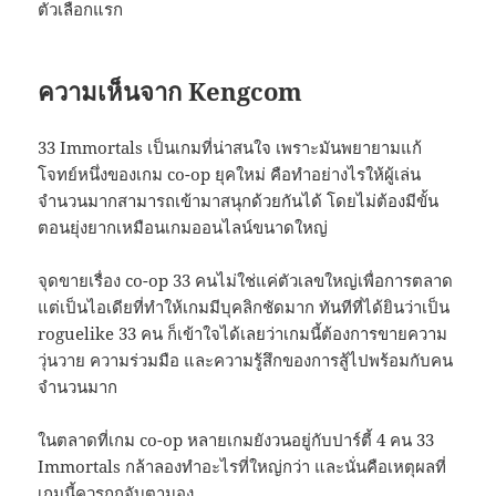
ตัวเลือกแรก
ความเห็นจาก Kengcom
33 Immortals เป็นเกมที่น่าสนใจ เพราะมันพยายามแก้
โจทย์หนึ่งของเกม co-op ยุคใหม่ คือทำอย่างไรให้ผู้เล่น
จำนวนมากสามารถเข้ามาสนุกด้วยกันได้ โดยไม่ต้องมีขั้น
ตอนยุ่งยากเหมือนเกมออนไลน์ขนาดใหญ่
จุดขายเรื่อง co-op 33 คนไม่ใช่แค่ตัวเลขใหญ่เพื่อการตลาด
แต่เป็นไอเดียที่ทำให้เกมมีบุคลิกชัดมาก ทันทีที่ได้ยินว่าเป็น
roguelike 33 คน ก็เข้าใจได้เลยว่าเกมนี้ต้องการขายความ
วุ่นวาย ความร่วมมือ และความรู้สึกของการสู้ไปพร้อมกับคน
จำนวนมาก
ในตลาดที่เกม co-op หลายเกมยังวนอยู่กับปาร์ตี้ 4 คน 33
Immortals กล้าลองทำอะไรที่ใหญ่กว่า และนั่นคือเหตุผลที่
เกมนี้ควรถูกจับตามอง