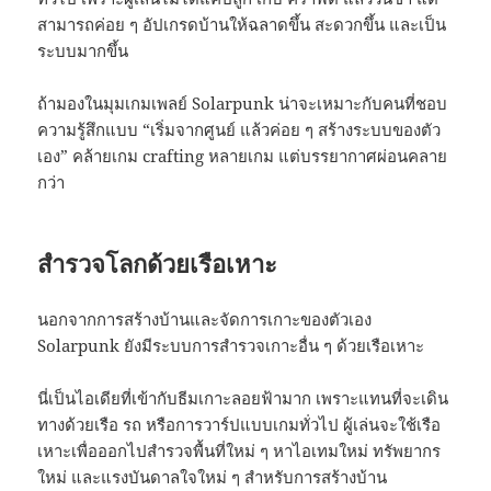
สามารถค่อย ๆ อัปเกรดบ้านให้ฉลาดขึ้น สะดวกขึ้น และเป็น
ระบบมากขึ้น
ถ้ามองในมุมเกมเพลย์ Solarpunk น่าจะเหมาะกับคนที่ชอบ
ความรู้สึกแบบ “เริ่มจากศูนย์ แล้วค่อย ๆ สร้างระบบของตัว
เอง” คล้ายเกม crafting หลายเกม แต่บรรยากาศผ่อนคลาย
กว่า
สำรวจโลกด้วยเรือเหาะ
นอกจากการสร้างบ้านและจัดการเกาะของตัวเอง
Solarpunk ยังมีระบบการสำรวจเกาะอื่น ๆ ด้วยเรือเหาะ
นี่เป็นไอเดียที่เข้ากับธีมเกาะลอยฟ้ามาก เพราะแทนที่จะเดิน
ทางด้วยเรือ รถ หรือการวาร์ปแบบเกมทั่วไป ผู้เล่นจะใช้เรือ
เหาะเพื่อออกไปสำรวจพื้นที่ใหม่ ๆ หาไอเทมใหม่ ทรัพยากร
ใหม่ และแรงบันดาลใจใหม่ ๆ สำหรับการสร้างบ้าน