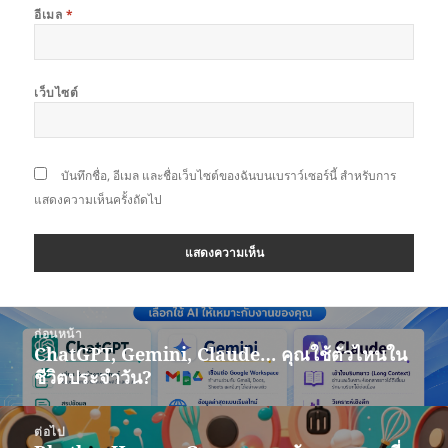
อีเมล
*
เว็บไซต์
บันทึกชื่อ, อีเมล และชื่อเว็บไซต์ของฉันบนเบราว์เซอร์นี้ สำหรับการ
แสดงความเห็นครั้งถัดไป
แนะแนว
ก่อนหน้า
เรื่อง
ChatGPT, Gemini, Claude… คุณใช้ตัวไหนใน
เรื่อง
ชีวิตประจำวัน?
ก่อน
หน้า:
ต่อไป