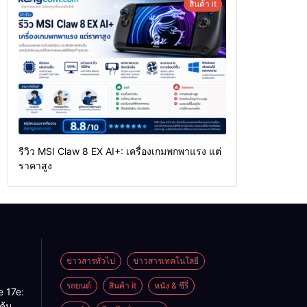
สินค้า it
รีวิว MSI Claw 8 EX AI+: เครื่องเกมพกพาแรง แต่
ราคาสูง
ข่าวสารทั่วไป
ข่าวสารเทคโนโลยี
รถยนต์
สินค้า it
หนัง & ซีรี่
e 17e:
ุ้มค่า