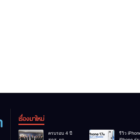
เรื่องมาใหม่
ครบรอบ 4 ปี
รีวิว iPhon
สคส. ยก
iPhone รุ่นค