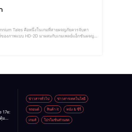
า
ennium Tales คือหนึ่งในเกมที่สายผจญภัยควรจับตา
บเสน่ห์ของภาพแบบ HD-2D มาผสมกับเกมเพลย์แอ็กชันผจญ
ข่าวสารทั่วไป
ข่าวสารเทคโนโลยี
รถยนต์
สินค้า it
หนัง & ซีรี่
e 17e:
ุ้มค่า
เกมส์
โปรโมชั่นส่วนลด
ม่