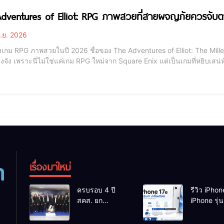
dventures of Elliot: RPG ภาพสวยที่สายผจญภัยควรจับต
ิ.ย. 2026
ึงเกม RPG ภาพสวยในปี 2026 ชื่อของ The Adventures of Elliot: The Mill
ริงจัง เพราะนี่ไม่ใช่แค่เกม RPG ใหม่จาก Square Enix แต่เป็นเกมที่หยิ
6 บน Nintendo Switch 2, PlayStation 5, Xbox Series X|S และ PC โดยมาใน
tion RPG ที่เน้นการสำรวจ
เรื่องมาใหม่
ครบรอบ 4 ปี
รีวิว iPhon
สคส. ยก
iPhone รุ่นค
ระดับ PDPA ไทย
น่าซื้อหรือไ
สู่ “โครงสร้างพื้น