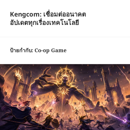
Kengcom: เชื่อมต่ออนาคต
อัปเดตทุกเรื่องเทคโนโลยี
ป้ายกำกับ:
Co-op Game