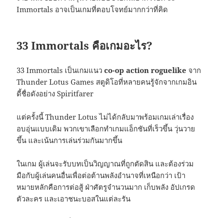
Immortals อาจเป็นเกมที่ตอบโจทย์มากกว่าที่คิด
33 Immortals คือเกมอะไร?
33 Immortals เป็นเกมแนว
co-op action roguelike
จาก
Thunder Lotus Games สตูดิโอที่หลายคนรู้จักจากเกมอิน
ดี้ชื่อดังอย่าง Spiritfarer
แต่ครั้งนี้ Thunder Lotus ไม่ได้กลับมาพร้อมเกมเล่าเรื่อง
อบอุ่นแบบเดิม พวกเขาเลือกทำเกมแอ็กชันที่เร็วขึ้น วุ่นวาย
ขึ้น และเน้นการเล่นร่วมกันมากขึ้น
ในเกม ผู้เล่นจะรับบทเป็นวิญญาณที่ถูกตัดสิน และต้องร่วม
มือกับผู้เล่นคนอื่นเพื่อต่อต้านพลังอำนาจที่เหนือกว่า เป้า
หมายหลักคือการต่อสู้ ฝ่าศัตรูจำนวนมาก เก็บพลัง อัปเกรด
ตัวละคร และเอาชนะบอสในแต่ละรัน