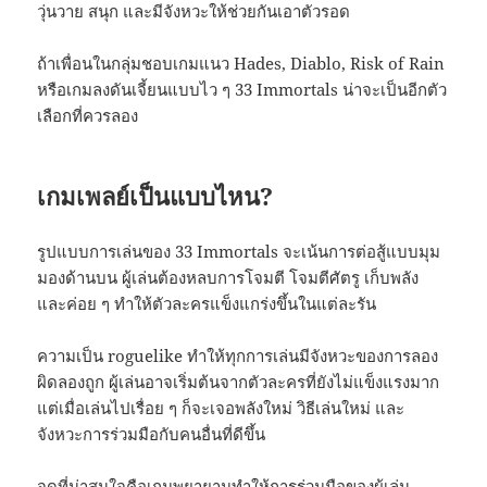
วุ่นวาย สนุก และมีจังหวะให้ช่วยกันเอาตัวรอด
ถ้าเพื่อนในกลุ่มชอบเกมแนว Hades, Diablo, Risk of Rain
หรือเกมลงดันเจี้ยนแบบไว ๆ 33 Immortals น่าจะเป็นอีกตัว
เลือกที่ควรลอง
เกมเพลย์เป็นแบบไหน?
รูปแบบการเล่นของ 33 Immortals จะเน้นการต่อสู้แบบมุม
มองด้านบน ผู้เล่นต้องหลบการโจมตี โจมตีศัตรู เก็บพลัง
และค่อย ๆ ทำให้ตัวละครแข็งแกร่งขึ้นในแต่ละรัน
ความเป็น roguelike ทำให้ทุกการเล่นมีจังหวะของการลอง
ผิดลองถูก ผู้เล่นอาจเริ่มต้นจากตัวละครที่ยังไม่แข็งแรงมาก
แต่เมื่อเล่นไปเรื่อย ๆ ก็จะเจอพลังใหม่ วิธีเล่นใหม่ และ
จังหวะการร่วมมือกับคนอื่นที่ดีขึ้น
จุดที่น่าสนใจคือเกมพยายามทำให้การร่วมมือของผู้เล่น