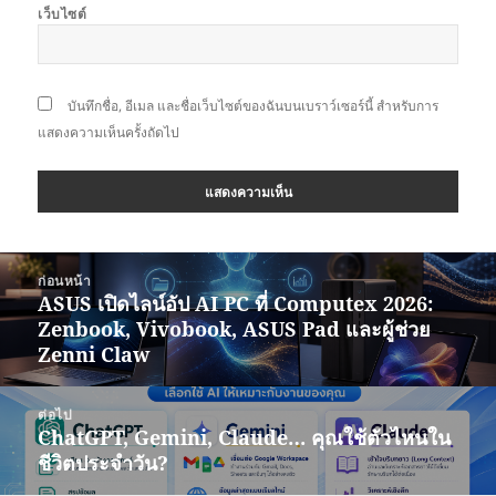
เว็บไซต์
บันทึกชื่อ, อีเมล และชื่อเว็บไซต์ของฉันบนเบราว์เซอร์นี้ สำหรับการ
แสดงความเห็นครั้งถัดไป
แนะแนว
ก่อนหน้า
เรื่อง
ASUS เปิดไลน์อัป AI PC ที่ Computex 2026:
เรื่อง
Zenbook, Vivobook, ASUS Pad และผู้ช่วย
ก่อน
Zenni Claw
หน้า:
ต่อไป
ChatGPT, Gemini, Claude… คุณใช้ตัวไหนใน
เรื่อง
ชีวิตประจำวัน?
ต่อ
ไป: