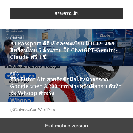
แนะแนว
ก่อนหน้า
เรื่อง
AI Passport ดีอี เปิดลงทะเบียน มิ.ย. 69 แจก
เรื่อง
สิทธิ์คนไทย 5 ล้านราย ใช้ ChatGPT-Gemini-
ก่อน
Claude ฟรี 1 ปี
หน้า:
ต่อไป
รีวิว Fitbit Air สายรัดข้อมือไร้หน้าจอจาก
เรื่อง
Google ราคา 3,200 บาท จ่ายครั้งเดียวจบ ตัวท้า
ต่อ
ชิง Whoop ตัวจริง
ไป:
ภูมิใจนำเสนอโดย WordPress
Exit mobile version