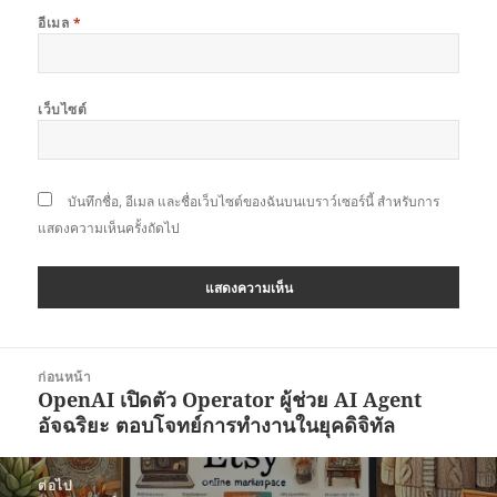
อีเมล
*
เว็บไซต์
บันทึกชื่อ, อีเมล และชื่อเว็บไซต์ของฉันบนเบราว์เซอร์นี้ สำหรับการ
แสดงความเห็นครั้งถัดไป
แนะแนว
ก่อนหน้า
เรื่อง
OpenAI เปิดตัว Operator ผู้ช่วย AI Agent
เรื่อง
อัจฉริยะ ตอบโจทย์การทำงานในยุคดิจิทัล
ก่อน
หน้า:
ต่อไป